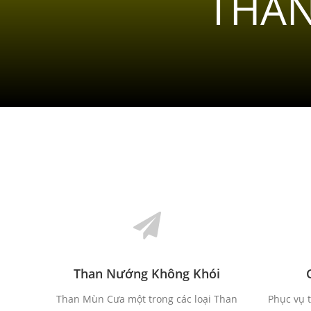
THAN
Than Nướng Không Khói
Than Mùn Cưa một trong các loại Than
Phục vụ t