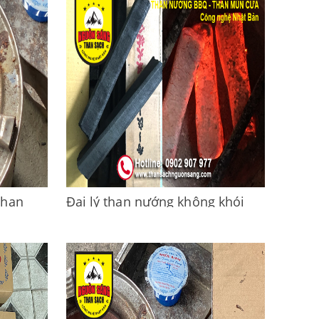
cho nhà
CHUYÊN SẢN XUẤT CUNG CẤP:- Than
giao tận
mùn cưa, than Gáo dừa, than nướng
.
không khói...-...
Than
Đại lý than nướng không khói
 mùn
quận Phú Nhuận, giao hàng tận
nơi
ông khói,
Đại lý than nướng không khói quận Phú
Quận Phú
Nhuận, giao hàng tận nơi- Than Nướng
nh
Không khói Uy tín tại TP.HCM, đa...