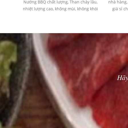
Nướng BBQ chất lượng, Than cháy lâu,
nhà hàng, 
nhiệt lượng cao, không mùi, không khói
giá sỉ c
Hãy