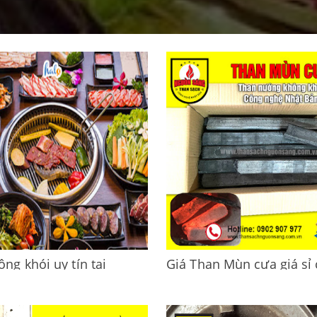
ng khói uy tín tại
Giá Than Mùn cưa giá sỉ
giá rẻ
hàng 16,000đ/kg - 22,000
giao tận nơi
g khói uy tín tại TP.HCM giá