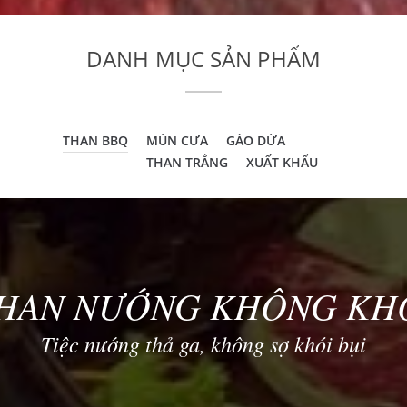
DANH MỤC SẢN PHẨM
THAN BBQ
MÙN CƯA
GÁO DỪA
THAN TRẮNG
XUẤT KHẨU
HAN NƯỚNG KHÔNG KH
Tiệc nướng thả ga, không sợ khói bụi