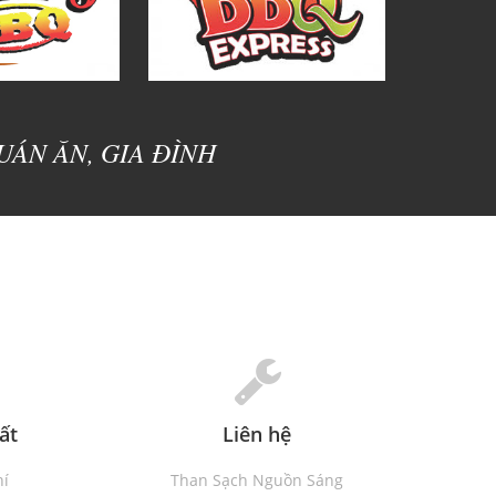
ÁN ĂN, GIA ĐÌNH
ất
Liên hệ
hí
Than Sạch Nguồn Sáng