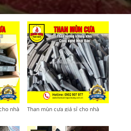
 cho nhà
Than mùn cưa giá sỉ cho nhà
đ/kg
hàng, số lượng lớn 17k
CÔNG TY THAN SẠCH NGUỒN SÁNG