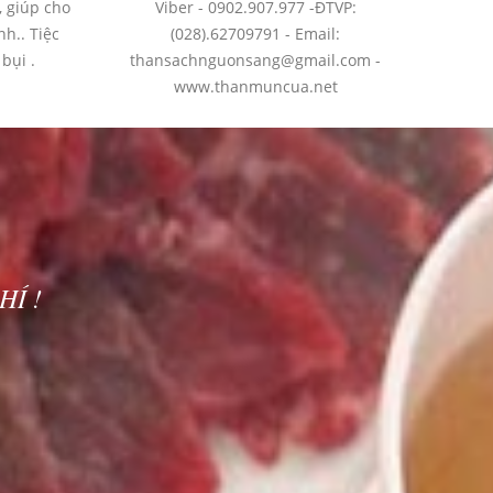
, giúp cho
Viber - 0902.907.977 -ĐTVP:
nh.. Tiệc
(028).62709791 - Email:
bụi .
thansachnguonsang@gmail.com -
www.thanmuncua.net
HÍ
!