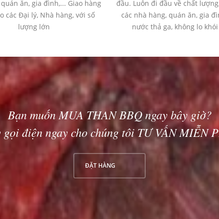
quán ăn, gia đình,... Giao hàng
đầu. Luôn đi đầu về chất lượng
ho các Đại lý, Nhà hàng, với số
các nhà hàng, quán ăn, gia đì
lượng lớn
nước thả ga, không lo khói 
Bạn muốn
MUA THAN BBQ
ngay bây giờ?
 gọi điện ngay cho chúng tôi
TƯ VẤN MIỄN P
ĐẶT HÀNG