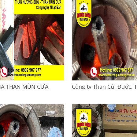
p than không khói Nguồn
Bảng Giá Than Mùn cưa giá sỉ 
an nướng không khói, không...
hàng 16,000đ/kg - 22,000đ/kg 
»
nơi.1. Bảng Giá than mùn cưa..
Đọc thêm »
IÁ THAN MÙN CƯA,
Công ty Than Củi Đước, 
ÙN CƯA, THAN NƯỚNG
nướng không khói, than
KHÓI,
cưa, than gáo dừa
Á THAN MÙN CƯA, THAN MÙN
Than Củi Đước, Than nướng kh
AN NƯỚNG KHÔNG KHÓI.Than
than mùn cưa, than gáo dừa: 
à dòng than nướng không
Nhuận, Quận Gò Vấp, Quận Bì