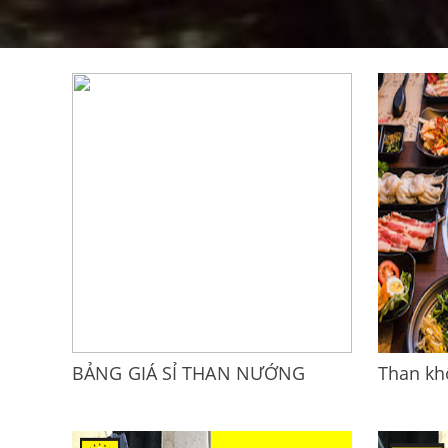
BẢNG GIÁ SỈ THAN NƯỚNG
Than khô
KHÔNG KHÓI 2023 TẠI KHO
TP.HCM 
TP.HCM
Than khôn