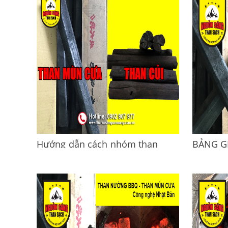
BẢNG GIÁ SỈ THAN NƯỚNG KHÔNG
rẻCung cấ
KHÓI 2023.GIÁ SỈ TẠI KHO HCM - SỐ
Sáng - Th
LƯỢNG ĐẦU TẤNBảng giá tham khảo
Đọc thêm 
-...
Hướng dẫn cách nhóm than
BẢNG G
nướng không khói (Than Mùn
THAN M
Cưa) hoặc Than hoa (than củi)
KHÔNG 
Hướng dẫn cách nhóm than nướng
BẢNG GI
không khói (Than Mùn Cưa) hoặc Than
CƯA, TH
hoa (than củi).GIAO HÀNG NHANH
mùn cưa l