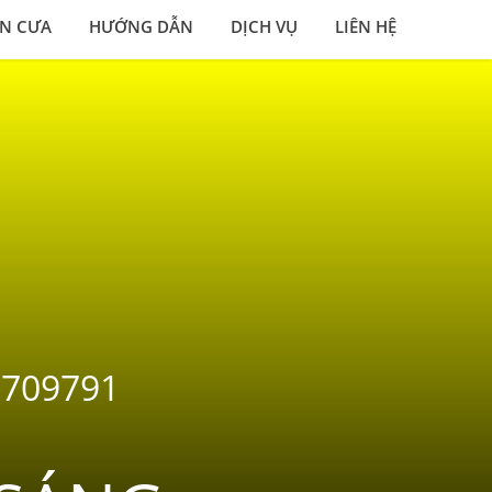
N CƯA
HƯỚNG DẪN
DỊCH VỤ
LIÊN HỆ
2 709791