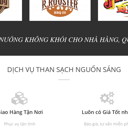
NƯỚNG KHÔNG KHÓI CHO NHÀ HÀNG, QU
DỊCH VỤ THAN SẠCH NGUỐN SÁNG
iao Hàng Tận Nơi
Luôn có Giá Tốt nh
Phục vụ tận tình
Báo giá, tư vấn miễn p