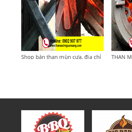
TRONG 30 PHÚT...
khói, than.
Đọc thêm 
Shop bán than mùn cưa, địa chỉ
THAN M
cung cấp Than mùn cưa
NƯỚNG 
TẠI TP.
Shop bán than mùn cưa, địa chỉ cung
cấp Than mùn cưa.Than mùn cưa giá sỉ
THAN MÙ
và lẻ cho nhà hàng.Than...
KHÔNG KH
Đọc thêm »
cấp than m
Đọc thêm 